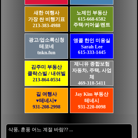
새한 여행사
노제인 부동산
615-668-6582
가장 싼 비행기표
주택/커머셜/렌트
213-383-4988
광고/업소록신청
앵콜 한인 미용실
테코네
Sarah Lee
615-333-1445
tnkn.fun
제니유 종합보험
김주미 부동산
자동차, 주택, 사업
클락스빌 / 내쉬빌
체
213-864-0534
469-318-5411
길 여행사
Jay Kim 부동산
♥테네시♥
테네시
931-208-2998
931-220-0098
삭풍, 훈풍 어느 계절 바람?? ...