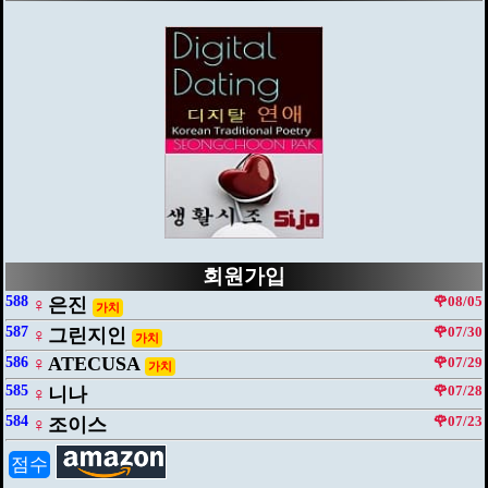
회원가입
588
🌹08/05
♀
은진
가치
587
🌹07/30
♀
그린지인
가치
♀
ATECUSA
586
🌹07/29
가치
585
🌹07/28
♀
니나
584
🌹07/23
♀
조이스
점수