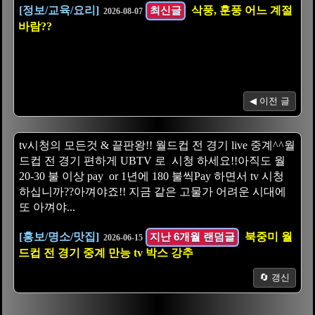
[정보/교육/요리]
최신글
삭풍, 훈풍 어느 계절
2026-08-07
바람??
◀ 이전 글
tv시청의 모든것 & 끝판왕!! 월드컵 전 경기 live 중계^^월
드컵 전 경기 편하게 UBTV 로 시청 하세요!!아직도 월
20-30 불 이상 pay or 1년에 180 불씩Pay 하면서 tv 시청
하십니까??아껴야죠!! 지금 같은 고물가 어려운 시대에
또 아껴야...
[홍보/명소/맛집]
지난 6개월 랜덤글
북중미 월
2026-06-15
드컵 전 경기 중계 만능 tv 박스 강추
🔄 갱신