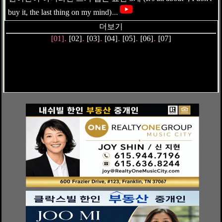
buy it, the last thing on my mind)
...
더보기
[01]
.
[02]
.
[03]
.
[04]
.
[05]
.
[06]
.
[07]