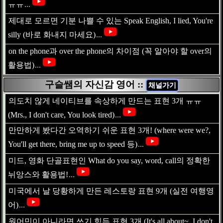
ㅠㅠ
...
제대로 모르면 기분 나쁠 수 있는 Speak English, I lied, You're
silly (바로 화내지 마세요)
...
on the phone과 over the phone의 차이점 (꼭 알아야 할 over의
활용법)
...
구슬쌤의 자신감 영어 ::
채널가기
의도치 않게 네이티브를 속상하게 만드는 표현 3개 ㅠㅠ
(Mrs., I don't care, You look tired)
...
만만하게 봤다간 오역하기 쉬운 표현 3개! (where were we?,
You'll get there, bring me up to speed 등)
...
미드, 영화 단골표현인 What do you say, word, call의 정확한
뉘앙스와 활용법!
...
미국에서 날 당황하게 만든 레스토랑 표현 9개 (실전 여행영
어)
...
원어민이 아니라면 쓰기 힘든 표현 3개 (It's all about~, I don't