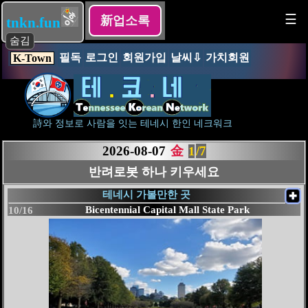
☰
新업소록
tnkn.fun
숨김
필독
로그인
회원가입
날씨⇩
가치회원
K-Town
詩와 정보로 사람을 잇는 테네시 한인 네크워크
2026-08-07
金
/7
1
반려로봇 하나 키우세요
테네시 가볼만한 곳
✚
MontHaven Art
11/16