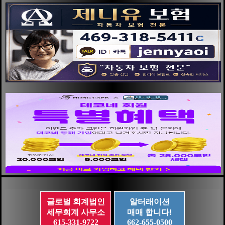
글로벌 회계법인
알터래이션
세무회계 사무소
매매 합니다!
615-331-9722
662-655-0500