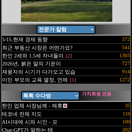
372
5/15.현재 경제 동향
541
최근 부동산 시장은 어떤가요?
1303
한인 2세와 1.5세 자녀들이
[2]
727
2026년, 붉은 말의 기운이
914
재융자의 시기가 다가오고 있습
1272
이민 부모의 교육 열정, 언제
[1]
가치회원 전용
35
한인 업체 사장님께 - 제휴
110
테코네 전체 지도
100
AI시대에 시와 시인 - 모
202
Chat-GPT가 말하는 테