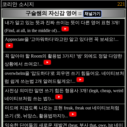
221
코리안 소시지
구슬쌤의 자신감 영어 ::
채널가기
내가 알고 있는 뜻과 진짜 쓰이는 뜻이 다른 영어 표현 3개!
(Find, at all, in the middle of)
...
Appreciate을 '고마워하다'라고만 알고 있다면 꼭 보세요!
...
꼭 알아야 할 Room의 활용법 3가지! '방' 외에도 정말 다양한
상황에서 쓰여요!
...
overwhelm을 '압도하다'로 외우면 쓰기 힘들어요. 네이티브처
럼 쉽게 쓰는법 2개 알려드릴게요!
...
사전상 의미만 알면 쓰기 힘든 형용사 3개! (legit, cheap, weird
네이티브처럼 쓰는 법!)
...
미드에 지겹도록 나오는 표현 freak, freak out 네이티브처럼
쓰기 (뜻, 뉘앙스, 활용법까지!)
...
익숙한 단어들의 새로운 재발견 (bear, 부사 that, owe, hit 네이