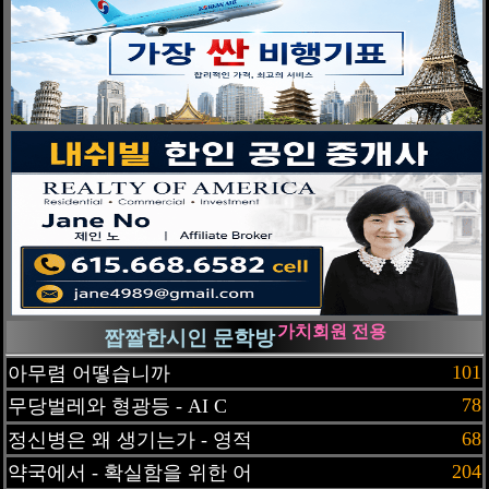
가치회원 전용
짭짤한시인 문학방
101
아무렴 어떻습니까
78
무당벌레와 형광등 - AI C
68
정신병은 왜 생기는가 - 영적
204
약국에서 - 확실함을 위한 어