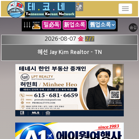
↓↓↓
필必독
新업소록
숨김
2026-08-07
金
2
/7
혜선 Jay Kim Realtor - TN