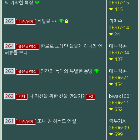
의 기막힌 특징
26-07-15
❤ 415
265
비밀글 **
미지수
이슈/정치
26-07-14
❤ 24
264
한로로 노래만 들을게 아니라 인
대니삼촌
좋은글/영상
터뷰를 보니
26-07-04
❤ 437
263
인간과 늑대의 특별한 동맹
대니삼촌
좋은글/영상
26-06-21
❤ 454
262
나 자신을 위한 선물 만들기?
bwak1001
기타
+2
26-06-11
❤ 652
261
조니 김 하버드 연설
깍두기A
이슈/정치
26-06-09
❤ 699