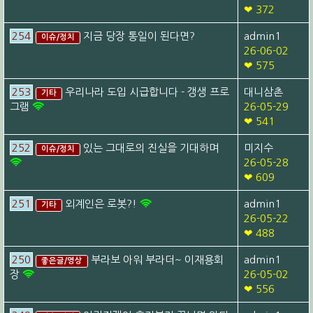
❤ 372
254
지금 당장 통일이 된다면?
admin1
이슈/정치
26-06-02
❤ 575
253
우리나라 도입 시급합니다 - 갱생 프로
대니삼촌
기타
그램
26-05-29
❤ 541
252
있는 그대로의 진실을 기대하며
미지수
이슈/정치
26-05-28
❤ 609
251
외계인은 로봇?!
admin1
기타
26-05-22
❤ 488
250
부라보 아워 부라더~ 이재용회
admin1
좋은글/영상
장
26-05-02
❤ 556