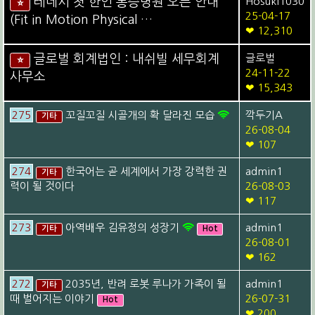
테네시 첫 한인 통증병원 오픈 안내
Hosuki1030
⭐
25-04-17
(Fit in Motion Physical …
❤ 12,310
글로벌 회계법인 : 내쉬빌 세무회계
글로벌
⭐
24-11-22
사무소
❤ 15,343
275
꼬질꼬질 시골개의 확 달라진 모습
깍두기A
기타
26-08-04
❤ 107
274
한국어는 곧 세계에서 가장 강력한 권
admin1
기타
력이 될 것이다
26-08-03
❤ 117
273
아역배우 김유정의 성장기
admin1
기타
Hot
26-08-01
❤ 162
272
2035년, 반려 로봇 루나가 가족이 될
admin1
기타
때 벌어지는 이야기
26-07-31
Hot
❤ 200