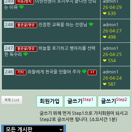
249
이란전쟁이 흐지부지 끝나면 안되
admin1
이슈/정치
는 이유
26-04-29
❤ 639
248
진정한 교육을 하는 선생님
admin1
좋은글/영상
26-04-27
❤ 498
247
하늘을 포기하고 병아리를 선택
admin1
좋은글/영상
한 독수리
26-04-25
❤ 554
246
쥐들에게 천국을 만들어 주자
admin1
기타
+1
26-04-24
❤ 587
Step1
Step2
목록 | List
회원가입
글쓰기
글쓰기
글쓰기 위해 먼저 Step1으로 가치회원이 되시고
Step2로 글쓰시면 됩니다. (소요시간 1분)