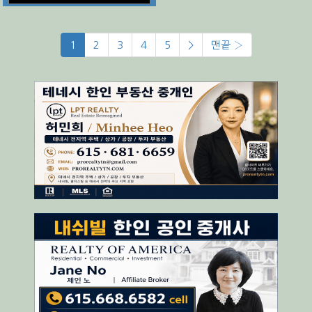
1
2
3
4
5
>
맨끝 ›