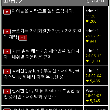
☺
/ 🗓︎ / 📊
#️⃣ / 🗂️️️ / 📌️
아이들을 사랑으로 돌봐드립니다.
admin1
⭐
11:28
❤ 206
글쓰기는 가치회원만 가능 / 가치회원
admin1
⭐
26-07-25
의 혜택
+1
❤ 841
고급 일식 레스토랑 새주인을 찾습니
admin1
⭐
26-06-13
다 - 내쉬빌 다운타운 근처
❤ 1,893
김혜선(Jay Kim) 부동산 - 내쉬빌, 클
admin1
⭐
26-02-04
락스빌 등 테네시 지역 부동산 중…
❤ 5,485
신지현 (Joy Shin Realtor) 부동산 공
Peanut
⭐
26-01-03
인 중개인 - 내쉬빌과 주변…
❤ 5,745