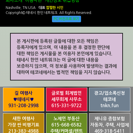
회사소개
이용약관
개인정보 취급방침
Nashville, TN USA
대표
짭짤한 시인
Copyright© 테네시 한인 네트워크. All Rights Reserved.
PC 버전으로 보기
본 게시판에 등록된 글들에 대한 모든 책임은
등록자에게 있으며, 이 내용을 본 후 결정한 판단에
대한 책임은 게시물을 본 이용자 본인에게 있습니다.
테네시 한인 네트워크는 이 글에 대한 내용을
보증하지 않으며, 이 정보를 사용하여 발생하는 결과에
대하여 테코네에서는 법적인 책임을 지지 않습니다.
길 여행사
글로벌 회계법인
광고/업소록신청
♥테네시♥
세무회계 사무소
테코네
931-208-2998
615-331-9722
tnkn.fun
새한 여행사
노제인 부동산
제니유 종합보험
가장 싼 비행기표
615-668-6582
자동차, 주택, 사업체
213-383-4988
주택/커머셜/렌트
469-318-5411