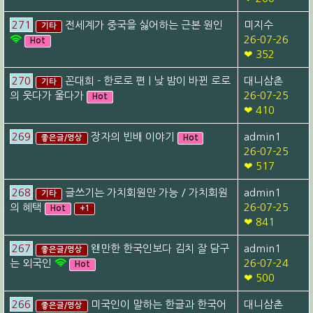
271
전세계가 중국을 싫어하는 근본 원인
미지수
기타
26-07-26
Hot
❤ 352
270
꼰대희 - 한로로 편 | 낮 밤이 바뀐 로로
대니삼촌
기타
의 웃다가 울다가
26-07-25
Hot
❤ 410
269
장자의 빈배 이야기
admin1
좋은글/영상
Hot
26-07-25
❤ 517
268
글쓰기는 가치회원만 가능 / 가치회원
admin1
기타
의 혜택
26-07-25
Hot
+1
❤ 841
267
왠만한 한국인보다 김치 잘 담구
admin1
좋은글/영상
는 외국인
26-07-24
Hot
❤ 500
266
미국인이 말하는 한글과 한국어
대니삼촌
좋은글/영상