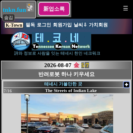
☰
新업소록
tnkn.fun
숨김
필독
로그인
회원가입
날씨⇩
가치회원
K-Town
詩와 정보로 사람을 잇는 테네시 한인 네크워크
2026-08-07
金
/7
6
앵콜 미용실 ✂️
테네시 가볼만한 곳
✚
The Streets of Indian Lake
7/16