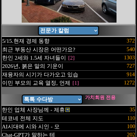
372
5/15.현재 경제 동향
540
최근 부동산 시장은 어떤가요?
1303
한인 2세와 1.5세 자녀들이
[2]
727
2026년, 붉은 말의 기운이
914
재융자의 시기가 다가오고 있습
1272
이민 부모의 교육 열정, 언제
[1]
가치회원 전용
35
한인 업체 사장님께 - 제휴
110
테코네 전체 지도
100
AI시대에 시와 시인 - 모
202
Chat-GPT가 말하는 테