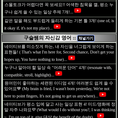
스몰토크가 어렵다면 꼭 보세요!! 어색한 침묵을 깰, 평소 누
구나 쉽게 쓸 수 있는 일상 주제 7개!
...
같은 말을 해도 부드럽게 들리게 하는 기본 틀 3개! (one of, is
it okay if, it's not my place)
...
구슬쌤의 자신감 영어 ::
채널가기
네이티브를 미소짓게 하는, 내 자신을 너그럽게 보이게 하는
표현들! ( That's what I'm here for, Second chance, Don't get your
hopes up, You have nothing to lose)
...
누구나 알아야 할 일상 속 "어려운 단어" 4개! (resonate with,
compatible, stroll, highlight)
...
원어민이 좋아하는 세련된 이디엄 4개! 여러분도 쉽게 쓸 수
있어요💙 (My brain is fried, I wasn't born yesterday, We're not
here to point fingers, It's not going to get us anywhere)
...
네이티브가 평소 입에 달고 사는 일상 표현 4! 미드/영화에 정
말 자주 나와요💜 (What would I do without you?, I was thinking