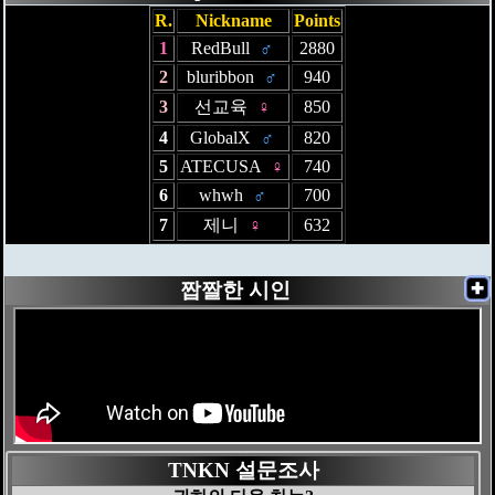
R.
Nickname
Points
1
RedBull
♂
2880
2
bluribbon
♂
940
3
선교육
♀
850
4
GlobalX
♂
820
5
ATECUSA
♀
740
6
whwh
♂
700
7
제니
♀
632
짭짤한 시인
✚
TNKN 설문조사