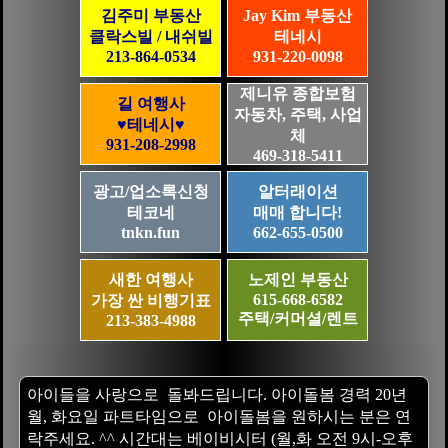
김주미 부동산
Jay Kim 부동산
클락스빌 / 내쉬빌
테네시
213-864-0534
931-220-0098
제니유 종합보험
길 여행사
자동차, 주택, 사업
♥테네시♥
체
931-208-2998
469-318-5411
광고/업소록신청
알터래이션
테코네
매매 합니다!
tnkn.fun
662-655-0500
새한 여행사
노제인 부동산
615-668-6582
가장 싼 비행기표
주택/커머셜/렌트
213-383-4988
아이들을 사랑으로 돌봐드립니다. 아이돌봄 경력 20년
월, 화요일 파트타임으로 아이돌봄을 원하시는 분은 연
락주세요. ^^ 시간대는 베이비시터 (월,화 오전 9시-오후