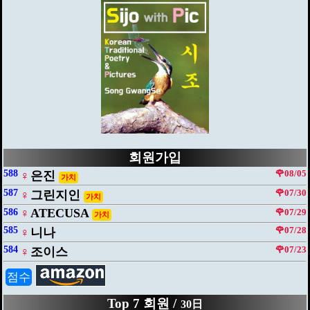
회원가입
588
🌹08/05
♀
은진
가치
587
🌹07/30
♀
그린지인
가치
♀
ATECUSA
586
🌹07/29
가치
585
🌹07/28
♀
니나
584
🌹07/23
♀
조이스
점수
Top 7 회원 /
30日