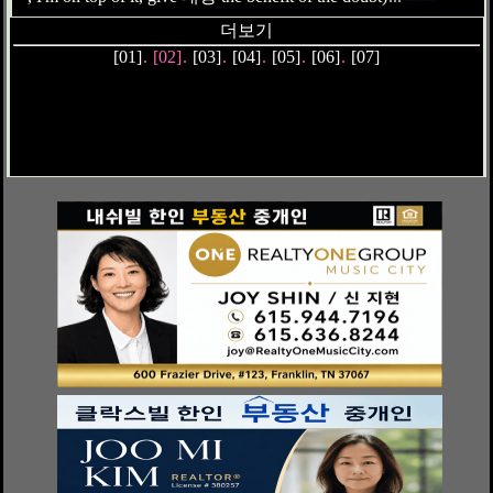
~, I'm on top of it, give 대상 the benefit of the doubt)
...
더보기
[01]
.
[02]
.
[03]
.
[04]
.
[05]
.
[06]
.
[07]