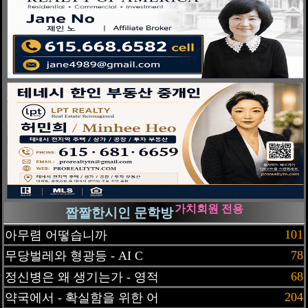
가치회원 전용
짭짤한시인 문학방
101
아무렴 어떻습니까
78
무당벌레와 형광등 - AI C
68
정신병은 왜 생기는가 - 영적
204
약국에서 - 확실함을 위한 어