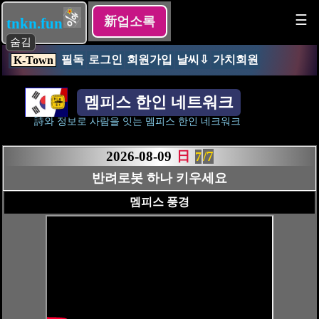
☰
新업소록
tnkn.fun
숨김
필독
로그인
회원가입
날씨⇩
가치회원
K-Town
멤피스 한인 네트워크
詩와 정보로 사람을 잇는 멤피스 한인 네크워크
2026-08-09
日
/7
1
혜선 Jay Kim Realtor - TN
멤피스 풍경