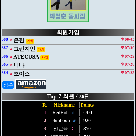
회원가입
588
🌹08/05
♀
은진
가치
587
🌹07/30
♀
그린지인
가치
♀
ATECUSA
586
🌹07/29
가치
585
🌹07/28
♀
니나
584
🌹07/23
♀
조이스
점수
Top 7 회원 /
30日
R.
Nickname
Points
1
RedBull
♂
2700
2
bluribbon
♂
920
3
선교육
♀
850