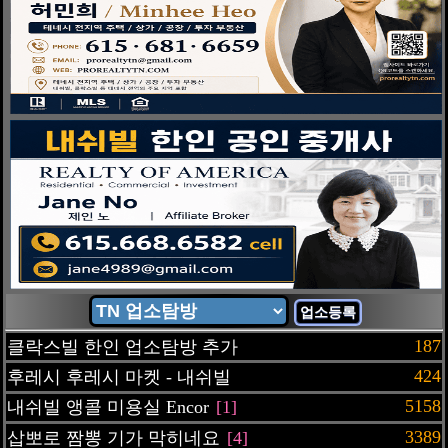
업소등록
187
클락스빌 한인 업소탐방 추가
424
후레시 후레시 마켓 - 내쉬빌
5158
내쉬빌 앵콜 미용실 Encor
[1]
3389
삽뽀로 짬뽕 기가 막히네요
[4]