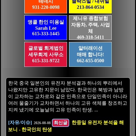
테네시
클락스빌 / 내쉬빌
931-220-0098
213-864-0534
제니유 종합보험
앵콜 한인 미용실
자동차, 주택, 사업
Sarah Lee
체
615-333-1445
469-318-5411
글로벌 회계법인
알터래이션
세무회계 사무소
매매 합니다!
615-331-9722
662-655-0500
한국 중국 일본인의 유전자 분석결과 하나의 뿌리에서
나왔지만 고유한 지문이 남았다. 한국인은 북방과 남방
이 교차하는 교차로와 같은 민족으로 단일민족이 아니라
여러 물줄기가 교차하면서 하나의 고유 색체를 창조하고
지켜 냈기에 오늘날의 고유 민족이 탄생. ...
[자유/이슈]
최신글
한중일 유전자 분석을 해
2026-08-08
보니 - 한국인의 탄생