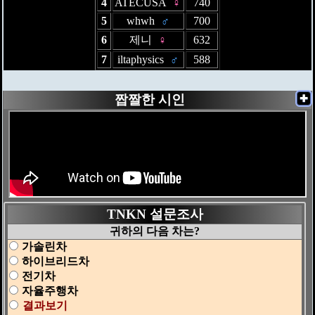
4
ATECUSA
♀
740
5
whwh
♂
700
6
제니
♀
632
7
iltaphysics
♂
588
짭짤한 시인
✚
TNKN 설문조사
귀하의 다음 차는?
가솔린차
하이브리드차
전기차
자율주행차
결과보기