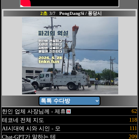
1초
3/7
PongDangSi / 퐁당시
62
한인 업체 사장님께 - 제휴
118
테코네 전체 지도
111
AI시대에 시와 시인 - 모
209
Chat-GPT가 말하는 테