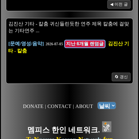
◀ 이전 글
김진산 기타 - 칼춤 ​귀신들린듯한 연주 제목 칼춤에 걸맞
는 기타연주 ...
[문예/영성/음악]
지난 6개월 랜덤글
김진산 기
2026-07-05
타 - 칼춤
🔄 갱신
DONATE
|
CONTACT
|
ABOUT
멤피스 한인 네트워크.