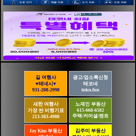
길 여행사
광고/업소록신청
♥테네시♥
테코네
931-208-2998
tnkn.fun
새한 여행사
노제인 부동산
615-668-6582
가장 싼 비행기표
주택/커머셜/렌트
213-383-4988
Jay Kim 부동산
김주미 부동산